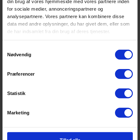
din brug af vores hjemmeside med vores partnere inden
socialøkonomiske
for sociale medier, annonceringspartnere og
forretningsplan
analysepartnere. Vores partnere kan kombinere disse
data med andre oplysninger, du har givet dem, eller som
de har indsamlet fra din brug af deres tjenester.
Gå til vores
download center
og find mini-
socialøkonomisk forretningsplan og andre
Samtykkevalg
vigtige dokumenter.
Nødvendig
Præferencer
Statistik
Marketing