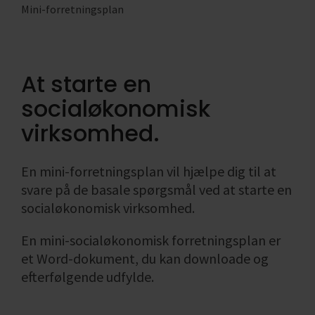
ønsket
virksomheden
Find din
Likviditet i
Formål med
bogføring
Mini-forretningsplan
omsætning
Salgs- og
branchekode
virksomheden
socialøkonomis
Skatteregnskab
leveringsbetingelser
Enkeltmandsvirksomhed
virksomhed
Fradrag i
Se alle
Se alle
Årsregnskab
Hvad er en
momsregnskabe
Se alle
og
social
Regnskab,
At starte en
regnskabspligt
økonomisk
bogføring
socialøkonomisk
virksomhed
og økonomi
Se alle
virksomhed.
Se alle
Se alle
En mini-forretningsplan vil hjælpe dig til at
svare på de basale spørgsmål ved at starte en
socialøkonomisk virksomhed.
En mini-socialøkonomisk forretningsplan er
et Word-dokument, du kan downloade og
efterfølgende udfylde.