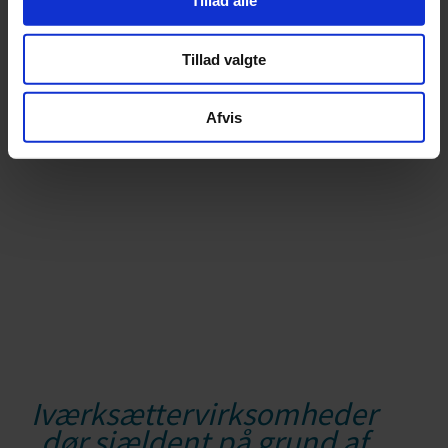
Tillad alle
Tillad valgte
Afvis
Iværksættervirksomheder
dør sjældent på grund af