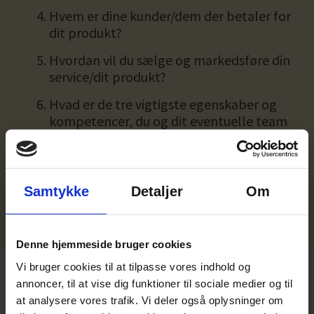
Hvem er dine kunder/dem der betaler for
dit produkt?
Hvordan vil du sælge og markedsføre din
service/dit produkt?
Hvad er de tre vigtigste egenskaber og
kompetencer, du og dit eventuelle team
giver din socialøkonomiske virksomhed?
Hvilke fem spørgsmål presser sig mest
på at få svar på?
Samtykke
Detaljer
Om
Denne hjemmeside bruger cookies
Vi bruger cookies til at tilpasse vores indhold og
annoncer, til at vise dig funktioner til sociale medier og til
at analysere vores trafik. Vi deler også oplysninger om
Download din mini-