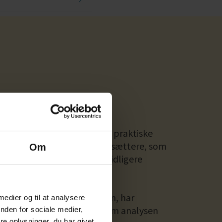
lysen
en bygger på to analyser og praktiske
aringer med godt 100 iværksættere, som
Om
ersonlig rådgivning på det tidligere
rt & Vækst i Aarhus.
lev lavet for ca. 10 år siden, har
 medier og til at analysere
ligt mødtes og diskuteret, om analysen
nden for sociale medier,
e oplysninger, du har givet