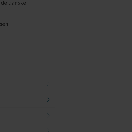
f de danske
sen.
e