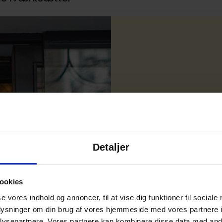
Om ana
Karakteristikk
rådgivningserf
Detaljer
har været til p
VirksomhedsSta
ookies
Siden analysen b
se vores indhold og annoncer, til at vise dig funktioner til sociale
forfatterne år
oplysninger om din brug af vores hjemmeside med vores partnere i
ysepartnere. Vores partnere kan kombinere disse data med andr