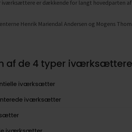
er iværksættere er dækkende for langt hovedparten a
enterne Henrik Mariendal Andersen og Mogens Thom
n af de 4 typer iværksætter
ntielle iværksætter
ienterede iværksætter
ksætter
lle iværksætter