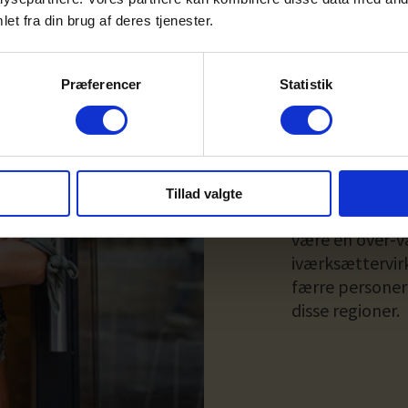
stadig holder v
et fra din brug af deres tjenester.
Regionale for
I denne unders
Præferencer
Statistik
projektiværksæt
undersøgelsen 
vil muligvis væ
som København
Tillad valgte
Kom tallene fra
være en over-væ
iværksættervir
færre personer
disse regioner.