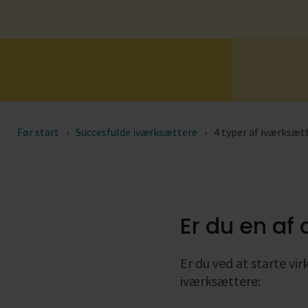
Se alle
Se alle
Før start
Succesfulde iværksættere
4 typer af iværksæt
Er du en af 
Er du ved at starte vi
iværksættere: