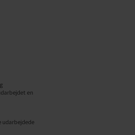
og
 udarbejdet en
re udarbejdede