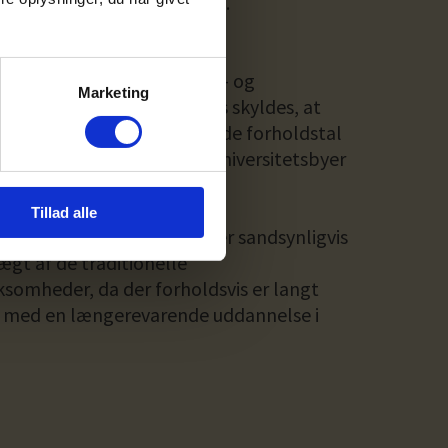
and. Det gør den, mener de.
skelle
øgelse er der mange vækst- og
Marketing
tere, hvilket sandsynligvis skyldes, at
stammer fra Århus. Lignende forholdstal
re gældende for de andre universitetsbyer
, Odense og Ålborg.
Tillad alle
 Esbjerg eller Viborg, vil der sandsynligvis
gt af de traditionelle
ksomheder, da der forholdsvis er langt
 med en længerevarende uddannelse i