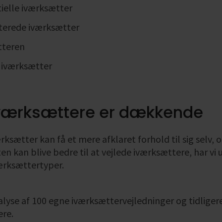
elle iværksætter
terede iværksætter
tteren
e iværksætter
 iværksættere er dækkende
rksætter kan få et mere afklaret forhold til sig selv, 
 kan blive bedre til at vejlede iværksættere, har vi
værksættertyper.
alyse af 100 egne iværksættervejledninger og tidlige
ere.