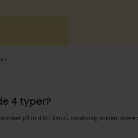
Se alle
Se alle
Se 
Se 
tere
de 4 typer?
rksomhed på fuld tid, kan du sandsynligvis identificere 