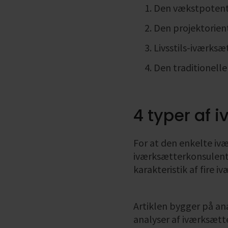
Den vækstpotenti
Den projektorien
Livsstils-iværksæ
Den traditionell
4 typer af
For at den enkelte ivæ
iværksætterkonsulenten
karakteristik af fire i
Artiklen bygger på an
analyser af iværksætt