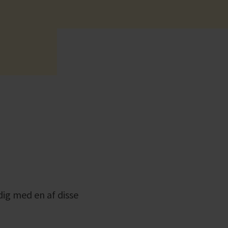
alle
alle
dig med en af disse