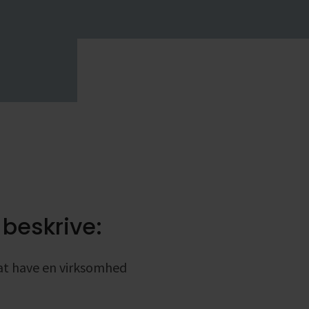
alle
alle
 beskrive:
at have en virksomhed