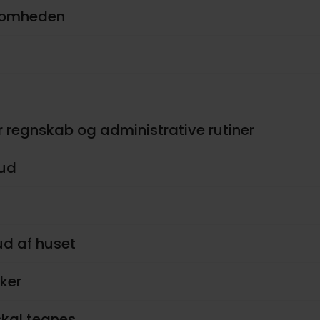
rksomheden
 regnskab og administrative rutiner
 ud
d af huset
kker
 skal tegnes