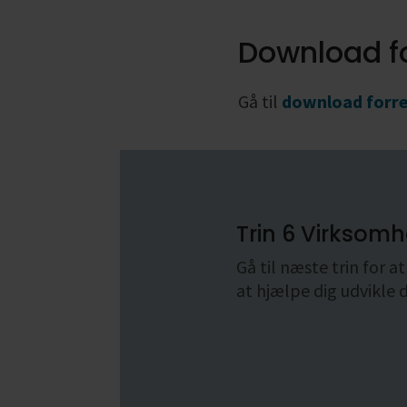
Download f
Gå til
download forre
Trin 6 Virksom
Gå til næste trin for 
at hjælpe dig udvikle 