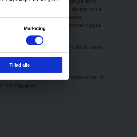
 i virksomheden. Du skal udvælge dine
ere ud fra den kompetence, du gerne vil
n virksomhed. Det kan f.eks. være
nomi og udvikling. De skal kunne noget
Marketing
oner vil du kunne spørge, om de vil være
partnere?
Tillad alle
forretningsplan
 forretningsplan
og find skabeloner til
orretningsplan.