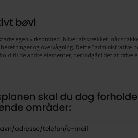
ivt bøvl
starte egen virksomhed, bliver afskrækket, når snakk
dberetninger og overvågning.
Dette "administrative b
hold til de andre elementer, der indgår i det at drive
splanen skal du dog forholde 
gende områder:
avn/adresse/telefon/e-mail