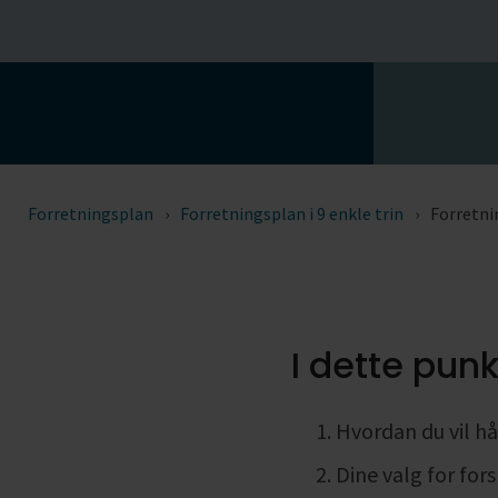
Se alle
Se alle
Forretningsplan
Forretningsplan i 9 enkle trin
Forretni
I dette punk
Hvordan du vil h
Dine valg for for