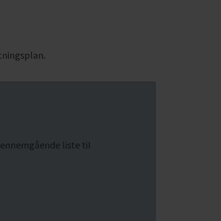
tningsplan.
gennemgående liste til