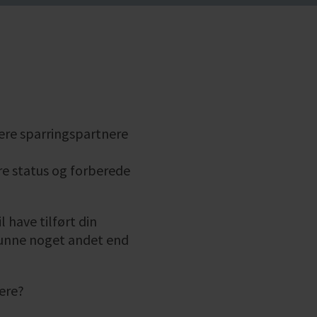
itere sparringspartnere
gøre status og forberede
 have tilført din
kunne noget andet end
nere?