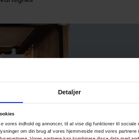
Sparrin
board t
Detaljer
Hvis du vil sikr
ookies
være en idé at i
møde.
Det vil p
se vores indhold og annoncer, til at vise dig funktioner til sociale
og samtidig få 
oplysninger om din brug af vores hjemmeside med vores partnere i
ysepartnere. Vores partnere kan kombinere disse data med andr