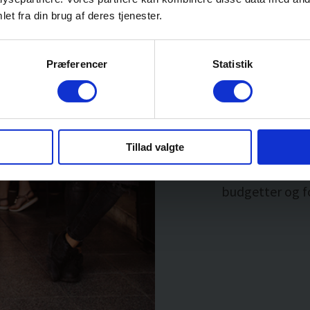
næste halve år
et fra din brug af deres tjenester.
sparringspartn
have tilført di
marketing, øko
Præferencer
Statistik
andet end dig.
Hvilke 2-3 pers
dine sparrings
Tillad valgte
H2: Download 
Gå til
download
budgetter og f