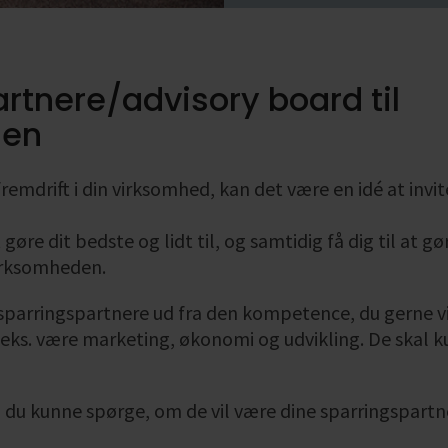
rtnere/advisory board til
den
s fremdrift i din virksomhed, kan det være en idé at inv
at gøre dit bedste og lidt til, og samtidig få dig til at 
virksomheden.
sparringspartnere ud fra den kompetence, du gerne vil
.eks. være marketing, økonomi og udvikling. De skal 
il du kunne spørge, om de vil være dine sparringspart