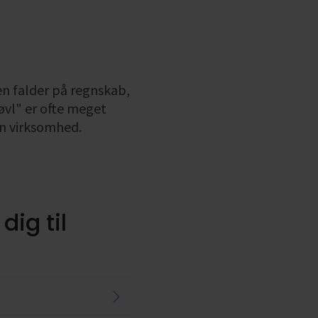
en falder på regnskab,
øvl" er ofte meget
 en virksomhed.
dig til