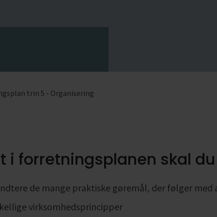
Se alle
Se alle
Se 
Se 
ngsplan trin 5 - Organisering
t i forretningsplanen skal du
åndtere de mange praktiske gøremål, der følger med 
skellige virksomhedsprincipper