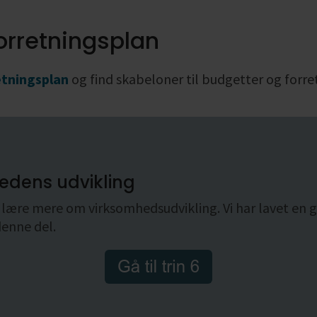
orretningsplan
tningsplan
og find skabeloner til budgetter og forre
hedens udvikling
at lære mere om virksomhedsudvikling. Vi har lavet en 
denne del.
Gå til trin 6