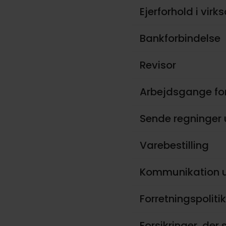
Ejerforhold i vi
Bankforbindelse
Revisor
Arbejdsgange for
Sende regninger
Varebestilling
Kommunikation u
Forretningspoliti
Forsikringer, der