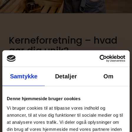
Kerneforretning – hvad
gør dig unik?
Hemmeligheden bag al strategisk
planlægning er evnen til at gøre en
Samtykke
Detaljer
Om
virksomheds styrker, ydelserne/produkterne,
markedsføring m.v. til din virksomheds
kerneforretning.
Denne hjemmeside bruger cookies
Vi bruger cookies til at tilpasse vores indhold og
Kerneforretningen er den specifikke variation
annoncer, til at vise dig funktioner til sociale medier og til
af dit produkt eller din service, der gør
at analysere vores trafik. Vi deler også oplysninger om
det
unikt i forhold til andre lignende
din brug af vores hjemmeside med vores partnere inden