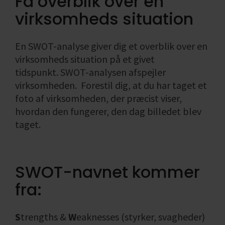
Få overblik over en
ønsket
virksomheden
Find din
Likviditet i
Formål med
bogføring
virksomheds situation
omsætning
Salgs- og
branchekode
virksomheden
socialøkonomis
Skatteregnskab
leveringsbetingelser
Enkeltmandsvirksomhed
virksomhed
Fradrag i
Se alle
Se alle
Årsregnskab
Hvad er en
momsregnskabe
En SWOT-analyse giver dig et overblik over en
Se alle
og
social
Regnskab,
virksomheds situation på et givet
regnskabspligt
økonomisk
bogføring
tidspunkt. SWOT-analysen afspejler
virksomhed
og økonomi
virksomheden.
Forestil dig, at du har taget et
Se alle
Se alle
Se alle
foto af virksomheden, der præcist viser,
hvordan den fungerer, den dag billedet blev
taget.
SWOT-navnet kommer
fra:
S
trengths &
W
eaknesses (styrker, svagheder)