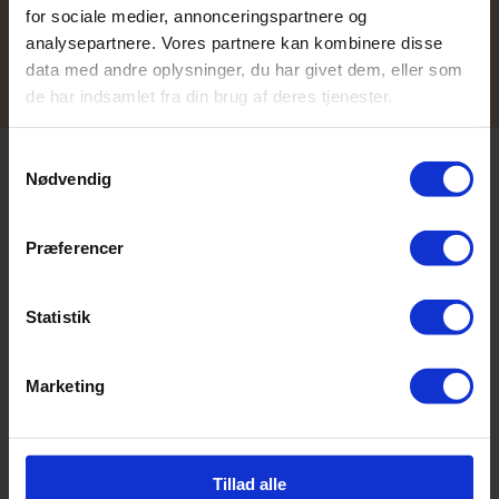
produkter
– og det er det, du siger
for sociale medier, annonceringspartnere og
i
elevatortalen
.
analysepartnere. Vores partnere kan kombinere disse
data med andre oplysninger, du har givet dem, eller som
de har indsamlet fra din brug af deres tjenester.
Samtykkevalg
Nødvendig
Kernekompetencer –
Præferencer
hvordan adskiller dine
evner sig?
Statistik
Kernekompetence er de funktioner, der gør,
Marketing
at din virksomhed
adskiller sig fra dens
konkurrenter.
I en mindre virksomhed findes
Tillad alle