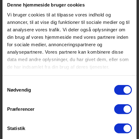
Denne hjemmeside bruger cookies
er det sjældent en rationel beslutning, der
bestemmer, om de køber produktet eller
Vi bruger cookies til at tilpasse vores indhold og
annoncer, til at vise dig funktioner til sociale medier og til
ej. Opfatter de dit produkt eller din ydelse
at analysere vores trafik. Vi deler også oplysninger om
som økologisk, moderne, et sikkert valg, godt
din brug af vores hjemmeside med vores partnere inden
for naturen, hunde eller børn, som et godt
for sociale medier, annonceringspartnere og
brand, eller er det nemt at få fat i, er der
analysepartnere. Vores partnere kan kombinere disse
større chancer for, at de køber dit produkt
data med andre oplysninger, du har givet dem, eller som
frem for konkurrenternes.
de har indsamlet fra din brug af deres tjenester.
Man betaler 5 gange mere for Levi’s
Samtykkevalg
cowboybokser end for dem, man køber i
Nødvendig
Føtex. Det gør man, fordi man med Levis også
trækker i en livsstil. Det gør Levi’s brandet
Præferencer
specielt.
Hvad gør, at dit
produkt er specielt?
Statistik