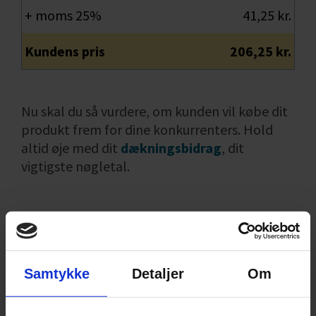
+ moms 25%
41,25 kr.
Kundens pris
206,25 kr.
Nu skal du så vurdere, om kunden vil købe dit
produkt frem for dine konkurrenters. Hold
altid øje med dit
dækningsbidrag
, dit
vigtigste nøgletal.
3) Kundens opfattelse
af dit produkt
Samtykke
Detaljer
Om
Prisen på dit produkt er den pris, du kan få
kunden til at betale. Sælger du til forbrugere,