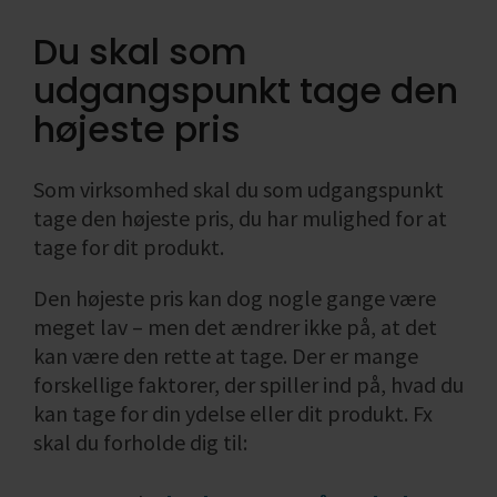
ønsket
virksomheden
Find din
Likviditet i
Formål med
bogføring
omsætning
Salgs- og
Du skal som
branchekode
virksomheden
socialøkonomis
Skatteregnskab
leveringsbetingelser
Enkeltmandsvirksomhed
virksomhed
Fradrag i
udgangspunkt tage den
Se alle
Se alle
Årsregnskab
Hvad er en
momsregnskabe
Se alle
og
social
Regnskab,
højeste pris
regnskabspligt
økonomisk
bogføring
virksomhed
og økonomi
Se alle
Som virksomhed skal du som udgangspunkt
Se alle
Se alle
tage den højeste pris, du har mulighed for at
tage for dit produkt.
Den højeste pris kan dog nogle gange være
meget lav – men det ændrer ikke på, at det
kan være den rette at tage. Der er mange
forskellige faktorer, der spiller ind på, hvad du
kan tage for din ydelse eller dit produkt. Fx
skal du forholde dig til: