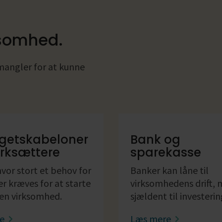
rksomhed.
 mangler for at kunne
getskabeloner
Bank og
ærksættere
sparekasse
vor stort et behov for
Banker kan låne til
r kræves for at starte
virksomhedens drift,
 en virksomhed.
sjældent til investerin
re
Læs mere