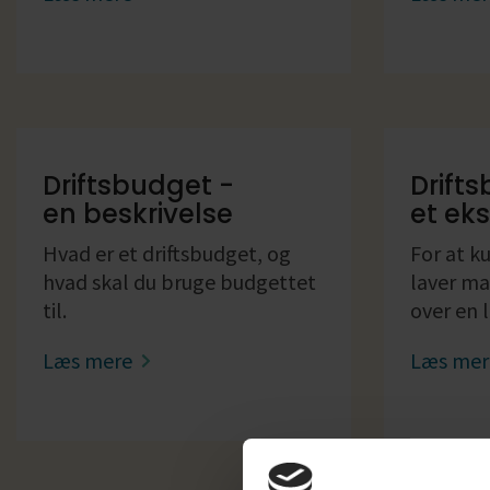
Driftsbudget -
Drift
en beskrivelse
et ek
Hvad er et driftsbudget, og
For at k
hvad skal du bruge budgettet
laver ma
til.
over en 
Læs mere
Læs me