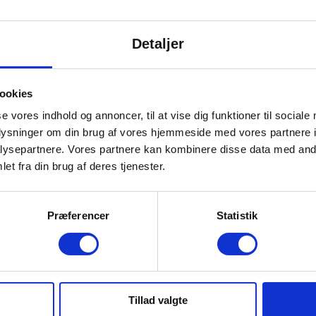
 vejledning til
Likviditetsbud
Detaljer
sætteren
forklaret
ange muligheder for
Likviditetsbudgettet s
ookies
de råd og professionel
om du måned for mån
se vores indhold og annoncer, til at vise dig funktioner til sociale
g til dig.
penge i kassen.
oplysninger om din brug af vores hjemmeside med vores partnere i
ysepartnere. Vores partnere kan kombinere disse data med andr
re
Læs mere
et fra din brug af deres tjenester.
Præferencer
Statistik
Tillad valgte