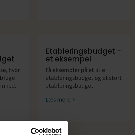
Etableringsbudget -
dget
et eksempel
se, hvor
Få eksempler på et lille
 bruge
etableringsbudget og et stort
somhed.
etableringsbudget.
Læs mere