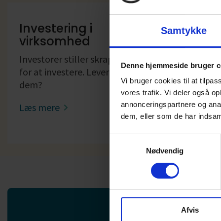
Investering i
Råd og
Samtykke
virksomhed
iværk
Investorer stiller skrappe krav
Der er m
Denne hjemmeside bruger c
for at investere. Lever du op til
at få go
Vi bruger cookies til at tilpas
dem?
vejlednin
vores trafik. Vi deler også 
annonceringspartnere og anal
Læs mere
Læs me
dem, eller som de har indsaml
Samtykkevalg
Nødvendig
Afvis