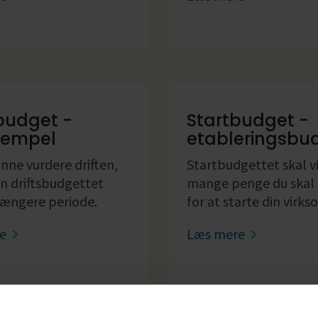
sbudget -
Startbudget -
sempel
etableringsbu
unne vurdere driften,
Startbudgettet skal vi
n driftsbudgettet
mange penge du skal
længere periode.
for at starte din virk
re
Læs mere