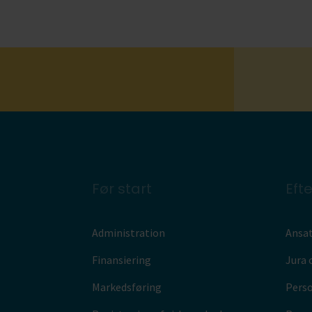
Før start
Efte
Administration
Ansat
Finansiering
Jura 
Markedsføring
Pers