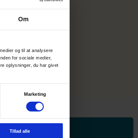
get
Om
kal vise,
ed har
 medier og til at analysere
nden for sociale medier,
e oplysninger, du har givet
Marketing
Tillad alle