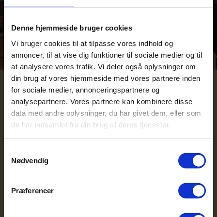
Denne hjemmeside bruger cookies
Vi bruger cookies til at tilpasse vores indhold og
annoncer, til at vise dig funktioner til sociale medier og til
at analysere vores trafik. Vi deler også oplysninger om
din brug af vores hjemmeside med vores partnere inden
for sociale medier, annonceringspartnere og
analysepartnere. Vores partnere kan kombinere disse
Inspiration:
data med andre oplysninger, du har givet dem, eller som
de har indsamlet fra din brug af deres tjenester.
Virksomhedsformer
Samtykkevalg
Læs om fordele og ulemper ved at oprette de
Nødvendig
to mest almindelige virksomheder:
Præferencer
En
enkelmandsvirksomhed
Et
Anpartsselskab ApS