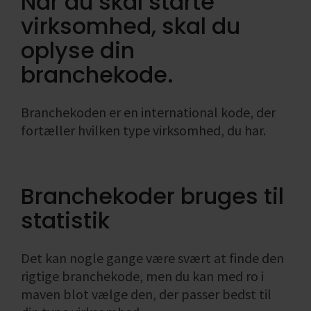
Når du skal starte
ønsket
virksomheden
Find din
Likviditet i
Formål med
bogføring
virksomhed, skal du
omsætning
Salgs- og
branchekode
virksomheden
socialøkonomis
Skatteregnskab
leveringsbetingelser
Enkeltmandsvirksomhed
virksomhed
Fradrag i
oplyse din
Se alle
Se alle
Årsregnskab
Hvad er en
momsregnskabe
branchekode.
Se alle
og
social
Regnskab,
regnskabspligt
økonomisk
bogføring
virksomhed
og økonomi
Branchekoden er en international kode, der
Se alle
fortæller hvilken type virksomhed, du har.
Se alle
Se alle
Branchekoder bruges til
statistik
Det kan nogle gange være svært at finde den
rigtige branchekode, men du kan med ro i
maven blot vælge den, der passer bedst til