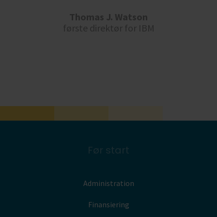
Thomas J. Watson
første direktør for IBM
Før start
Administration
Finansiering