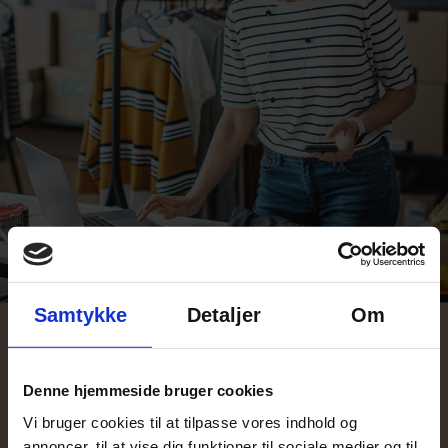
Samtykke
Detaljer
Om
Hvis kunden ikke har
Denne hjemmeside bruger cookies
fået den rette vare
Vi bruger cookies til at tilpasse vores indhold og
annoncer, til at vise dig funktioner til sociale medier og til