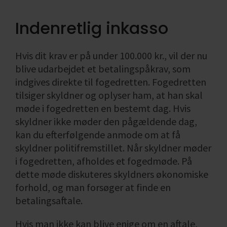
Indenretlig inkasso
Hvis dit krav er på under 100.000 kr., vil der nu
blive udarbejdet et betalingspåkrav, som
indgives direkte til fogedretten. Fogedretten
tilsiger skyldner og oplyser ham, at han skal
møde i fogedretten en bestemt dag. Hvis
skyldner ikke møder den pågældende dag,
kan du efterfølgende anmode om at få
skyldner politifremstillet. Når skyldner møder
i fogedretten, afholdes et fogedmøde. På
dette møde diskuteres skyldners økonomiske
forhold, og man forsøger at finde en
betalingsaftale.
Hvis man ikke kan blive enige om en aftale,