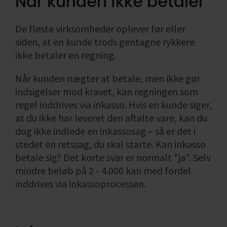
Når kunden ikke betaler
ønsket
virksomheden
Find din
Likviditet i
Formål med
bogføring
omsætning
Salgs- og
branchekode
virksomheden
socialøkonomis
Skatteregnskab
De fleste virksomheder oplever før eller
leveringsbetingelser
Enkeltmandsvirksomhed
virksomhed
Fradrag i
Se alle
Se alle
siden, at en kunde trods gentagne rykkere
Årsregnskab
Hvad er en
momsregnskabe
Se alle
og
social
Regnskab,
ikke betaler en regning.
regnskabspligt
økonomisk
bogføring
virksomhed
og økonomi
Når kunden nægter at betale, men ikke gør
Se alle
indsigelser mod kravet, kan regningen som
Se alle
Se alle
regel inddrives via inkasso.
Hvis en kunde siger,
at du ikke har leveret den aftalte vare, kan du
dog ikke indlede en inkassosag – så er det i
stedet en retssag, du skal starte. Kan inkasso
betale sig? Det korte svar er normalt "ja". Selv
mindre beløb på 2 - 4.000 kan med fordel
inddrives via inkassoprocessen.