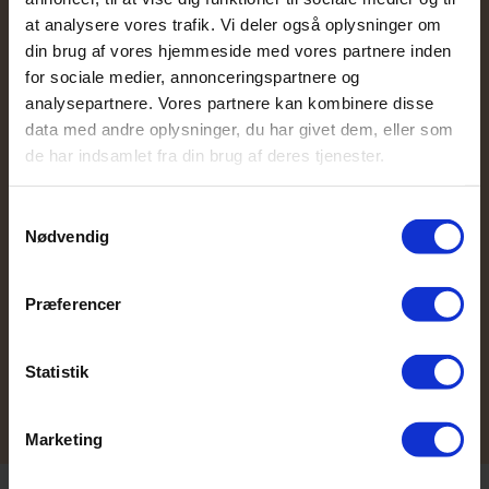
at analysere vores trafik. Vi deler også oplysninger om
Hvis kunden gør indsigelser og nægter at
din brug af vores hjemmeside med vores partnere inden
betale, f.eks. fordi kunden/skyldner mener, at
for sociale medier, annonceringspartnere og
du ikke har leveret rettidigt, i rette kvalitet
analysepartnere. Vores partnere kan kombinere disse
eller lignende, kan problemet kun løses ved
data med andre oplysninger, du har givet dem, eller som
en retssag.
de har indsamlet fra din brug af deres tjenester.
Hvis sagen omhandler beløb på under 50.000
Samtykkevalg
kr., kan sagen løses lettere og billigere via
Nødvendig
småsagsprocessen fremfor at starte en
retssag.
Præferencer
Skrevet af Christian
Hornskov,
HornskovVindberg Inkasso
Statistik
Marketing