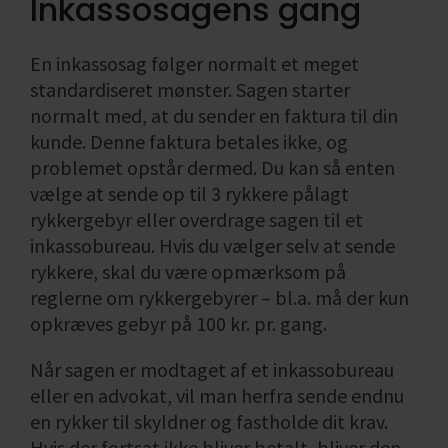
Inkassosagens gang
En inkassosag følger normalt et meget
standardiseret mønster. Sagen starter
normalt med, at du sender en faktura til din
kunde. Denne faktura betales ikke, og
problemet opstår dermed. Du kan så enten
vælge at sende op til 3 rykkere pålagt
rykkergebyr eller overdrage sagen til et
inkassobureau. Hvis du vælger selv at sende
rykkere, skal du være opmærksom på
reglerne om rykkergebyrer – bl.a. må der kun
opkræves gebyr på 100 kr. pr. gang.
Når sagen er modtaget af et inkassobureau
eller en advokat, vil man herfra sende endnu
en rykker til skyldner og fastholde dit krav.
Hvis der fortsat ikke bliver betalt, bliver den