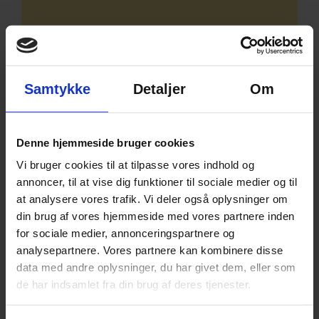
Download skabelon
til driftsbudget
Samtykke
Detaljer
Om
Vi har lavet en skabelon i et regneark til
dit driftsbudget. Udfyld det og få et
Denne hjemmeside bruger cookies
økonomisk overblik over din
Vi bruger cookies til at tilpasse vores indhold og
virksomhed.
annoncer, til at vise dig funktioner til sociale medier og til
at analysere vores trafik. Vi deler også oplysninger om
Download det her:
driftsbudget
din brug af vores hjemmeside med vores partnere inden
skabelon
for sociale medier, annonceringspartnere og
analysepartnere. Vores partnere kan kombinere disse
data med andre oplysninger, du har givet dem, eller som
de har indsamlet fra din brug af deres tjenester.