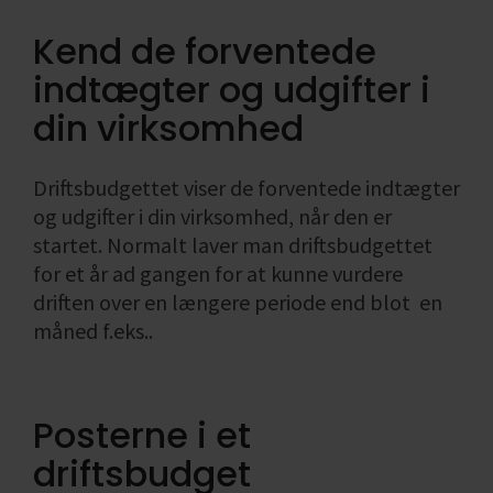
ønsket
virksomheden
Find din
Likviditet i
Formål med
bogføring
omsætning
Salgs- og
Kend de forventede
branchekode
virksomheden
socialøkonomis
Skatteregnskab
leveringsbetingelser
Enkeltmandsvirksomhed
virksomhed
Fradrag i
indtægter og udgifter i
Se alle
Se alle
Årsregnskab
Hvad er en
momsregnskabe
Se alle
og
social
Regnskab,
din virksomhed
regnskabspligt
økonomisk
bogføring
virksomhed
og økonomi
Se alle
Driftsbudgettet viser de forventede indtægter
Se alle
Se alle
og udgifter i din virksomhed, når den er
startet. Normalt laver man driftsbudgettet
for et år ad gangen for at kunne vurdere
driften over en længere periode end blot
en
måned f.eks..
Posterne i et
driftsbudget