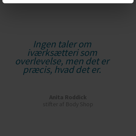
Ingen taler om
iværksætteri som
overlevelse, men det er
præcis, hvad det er.
Anita Roddick
stifter af Body Shop