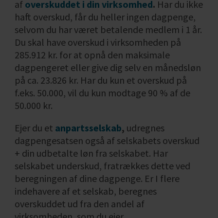
af
overskuddet i din virksomhed
.
Har du ikke
haft overskud, får du heller ingen dagpenge,
selvom du har været betalende medlem i 1 år.
Du skal have overskud i virksomheden på
285.912 kr. for at opnå den maksimale
dagpengeret eller give dig selv en månedsløn
på ca. 23.826 kr.
Har du kun et overskud på
f.eks. 50.000, vil du kun modtage 90 % af de
50.000 kr.
Ejer du et
anpartsselskab
,
udregnes
dagpengesatsen også af selskabets overskud
+ din udbetalte løn fra selskabet. Har
selskabet underskud, fratrækkes dette ved
beregningen af dine dagpenge. Er I flere
indehavere af et selskab, beregnes
overskuddet ud fra den andel af
virksomheden, som du ejer.