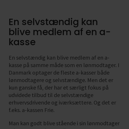
ønsket
virksomheden
Find din
Likviditet i
Formål med
bogføring
omsætning
Salgs- og
branchekode
virksomheden
socialøkonomis
Skatteregnskab
leveringsbetingelser
Enkeltmandsvirksomhed
virksomhed
Fradrag i
En selvstændig kan
Se alle
Se alle
Årsregnskab
Hvad er en
momsregnskabe
Se alle
blive medlem af en a-
og
social
Regnskab,
regnskabspligt
økonomisk
bogføring
kasse
virksomhed
og økonomi
Se alle
Se alle
Se alle
En selvstændig kan blive medlem af en a-
kasse på samme måde som en lønmodtager. I
Danmark optager de fleste a-kasser både
lønmodtagere og selvstændige. Men det er
kun ganske få, der har et særligt fokus på
udvidede tilbud til de selvstændige
erhvervsdrivende og iværksættere. Og det er
f.eks. a-kassen Frie.
Man kan godt blive stående i sin lønmodtager