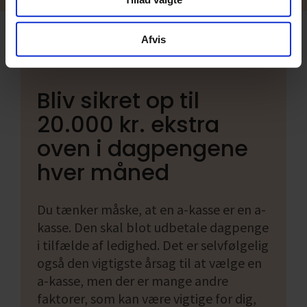
Afvis
Bliv sikret op til
20.000 kr. ekstra
oven i dagpengene
hver måned
Du tænker måske, at en a-kasse er en a-
kasse. Den skal blot udbetale dagpenge
i tilfælde af ledighed. Det er selvfølgelig
også den vigtigste årsag til at vælge en
a-kasse, men der er mange andre
faktorer, som kan være vigtige for dig,