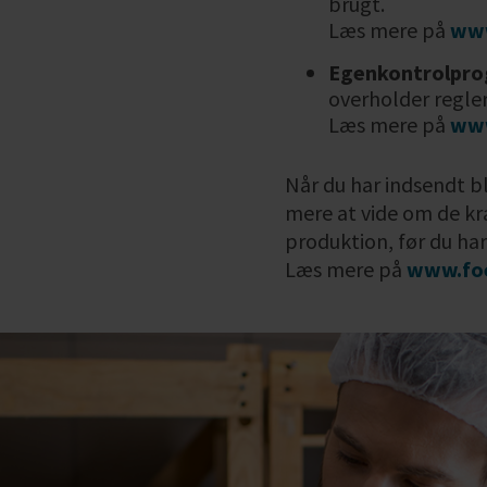
brugt.
Læs mere på
www
Egenkontrolpr
overholder regler
Læs mere på
www
Når du har indsendt 
mere at vide om de kra
produktion, før du ha
Læs mere på
www.foe