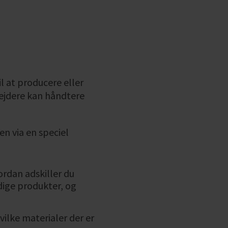
l at producere eller
bejdere kan håndtere
en via en speciel
ordan adskiller du
ige produkter, og
vilke materialer der er