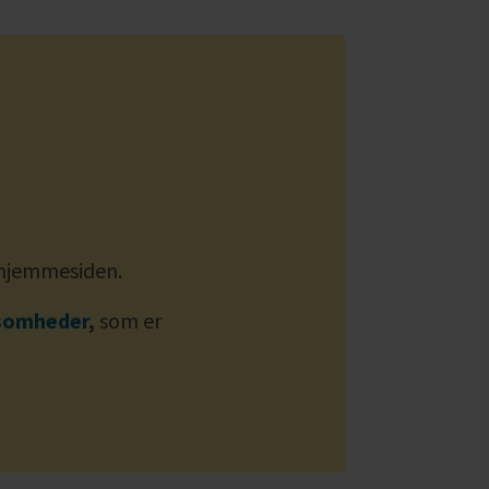
 hjemmesiden.
ksomheder
,
som er