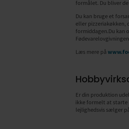
formålet. Du bliver de
Du kan bruge et forsa
eller pizzeriakøkken, 
formiddagen.Du kan og
Fødevarelovgivningens
Læs mere på
www.foe
Hobbyvirk
Er din produktion ude
ikke formelt at starte
lejlighedsvis sælger p