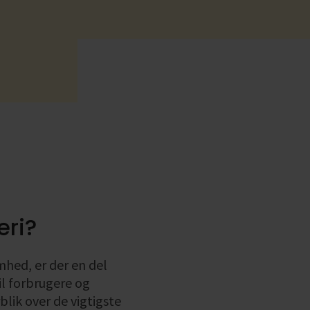
alle
alle
eri?
mhed, er der en del
til forbrugere og
blik over de vigtigste