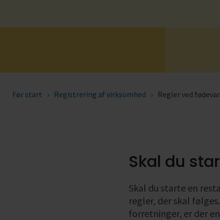
Se alle
Se alle
Før start
Registrering af virksomhed
Regler ved fødeva
Skal du star
Skal du starte en rest
regler, der skal følges
forretninger, er der en