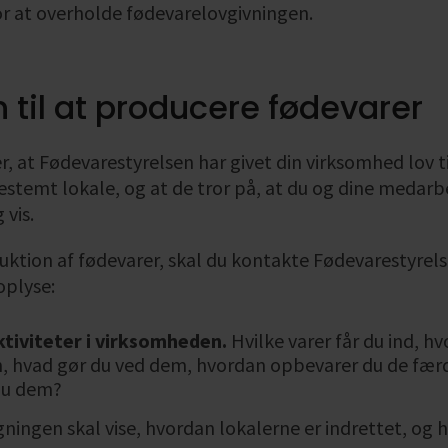
for at overholde fødevarelovgivningen.
n til at producere fødevarer
, at Fødevarestyrelsen har givet din virksomhed lov ti
bestemt lokale, og at de tror på, at du og dine medar
 vis.
uktion af fødevarer, skal du kontakte Fødevarestyrels
oplyse:
ktiviteter i virksomheden.
Hvilke varer får du ind, hv
, hvad gør du ved dem, hvordan opbevarer du de færd
du dem?
gningen skal vise, hvordan lokalerne er indrettet, og h