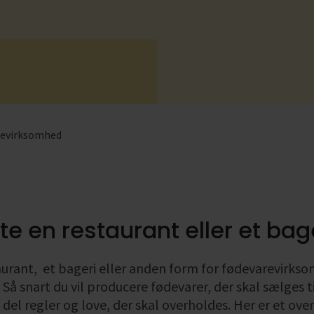
Se alle
Se alle
Se 
Se 
revirksomhed
te en restaurant eller et bag
aurant, et bageri eller anden form for fødevarevirkso
. Så snart du vil producere fødevarer, der skal sælges 
 del regler og love, der skal overholdes. Her er et over