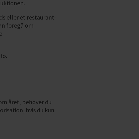
duktionen.
 eller et restaurant-
kan foregå om
e
fo.
 om året, behøver du
risation, hvis du kun