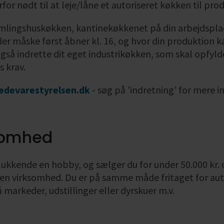
rfor nødt til at leje/låne et autoriseret køkken til pro
mlingshuskøkken, kantinekøkkenet på din arbejdsplads
der måske først åbner kl. 16, og hvor din produktion 
så indrette dit eget industrikøkken, som skal opfyld
 krav.
devarestyrelsen.dk
- søg på ’indretning’ for mere in
somhed
lukkende en hobby, og sælger du for under 50.000 kr.
 en virksomhed. Du er på samme måde fritaget for auto
å markeder, udstillinger eller dyrskuer m.v.