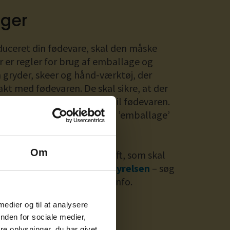
ger
duceret din fødevare, skal den måske
 er regler for brug af emballage og
gryder, skeer og hånd-værktøj, der
kt med fødevaren. De skal sikre, at der
sundhedsskadelige stoffer til fødevaren.
ødevarestyrelsen
– søg på ’emballage’
Om
der være en emballageafgift, som skal
AT. Læs mere på
Fødevarestyrelsen
– søg
ntaktmaterialer’ for mere info.
 medier og til at analysere
nden for sociale medier,
e oplysninger, du har givet