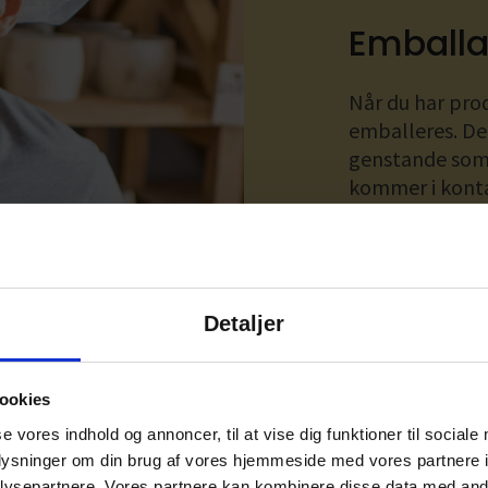
Emballa
Når du har pro
emballeres. Der
genstande som 
kommer i konta
ikke overføres 
Læs mere på
F
for mere info.
Detaljer
Derudover kan 
betales til SK
på ’fødevareko
ookies
se vores indhold og annoncer, til at vise dig funktioner til sociale
oplysninger om din brug af vores hjemmeside med vores partnere i
ysepartnere. Vores partnere kan kombinere disse data med andr