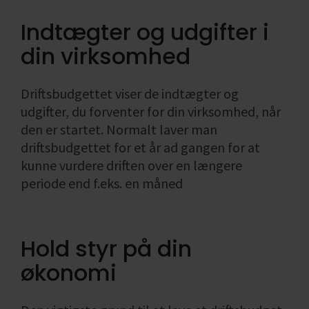
ønsket
virksomheden
Find din
Likviditet i
Formål med
bogføring
omsætning
Salgs- og
Indtægter og udgifter i
branchekode
virksomheden
socialøkonomis
Skatteregnskab
leveringsbetingelser
Enkeltmandsvirksomhed
virksomhed
Fradrag i
din virksomhed
Se alle
Se alle
Årsregnskab
Hvad er en
momsregnskabe
Se alle
og
social
Regnskab,
regnskabspligt
økonomisk
bogføring
Driftsbudgettet viser de indtægter og
virksomhed
og økonomi
udgifter, du forventer for din virksomhed, når
Se alle
den er startet. Normalt laver man
Se alle
Se alle
driftsbudgettet for et år ad gangen for at
kunne vurdere driften over en længere
periode end f.eks. en måned
Hold styr på din
økonomi