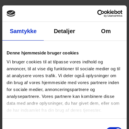
Samtykke
Detaljer
Om
Download
Denne hjemmeside bruger cookies
forretningsplan for
Vi bruger cookies til at tilpasse vores indhold og
videre arbejde
annoncer, til at vise dig funktioner til sociale medier og til
at analysere vores trafik. Vi deler også oplysninger om
din brug af vores hjemmeside med vores partnere inden
Find
skabeloner til budgetter og
for sociale medier, annonceringspartnere og
forretningsplan
.
analysepartnere. Vores partnere kan kombinere disse
data med andre oplysninger, du har givet dem, eller som
de har indsamlet fra din brug af deres tjenester.
Samtykkevalg